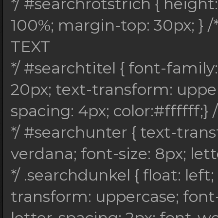
*/ #searchrotstrich { heigh
100%; margin-top: 30px; } /
TEXT
*/ #searchtitel { font-family:
20px; text-transform: upperca
spacing: 4px; color:#ffffff;} /
*/ #searchunter { text-tran
verdana; font-size: 8px; lett
*/ .searchdunkel { float: lef
transform: uppercase; font-
letter-spacing: 2px; font-w