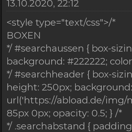
13.10.2020, 22:12
<style type="text/css">/*
BOXEN
*/ #searchaussen { box-sizi
background: #222222; color:
*/ #searchheader { box-sizi
height: 250px; background
url('https://abload.de/img/
85px 0px; opacity: 0.5; } /*
*/ .searchabstand { padding