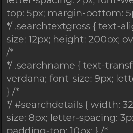
top: 5px; margin-bottom: 5px
*/ .searchtextgross { text-ali
size: 12px; height: 200px; o
/*
*/ .searchname { text-trans
verdana; font-size: 9px; let
} /*
*/ #searchdetails { width: 3
size: 8px; letter-spacing: 3px
padding-top: 10px; } /*