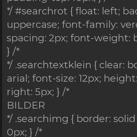
*/ #searchrot { float: left;
uppercase; font-family: verd
spacing: 2px; font-weight: 
} /*
*/ .searchtextklein { clear: b
arial; font-size: 12px; heigh
right: 5px; } /*
BILDER
*/ .searchimg { border: sol
0px; } /*