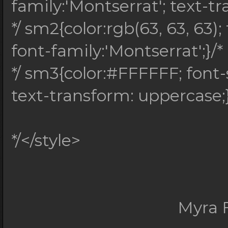
family:'Montserrat'; text-t
*/ sm2{color:rgb(63, 63, 63);
font-family:'Montserrat';}/*
*/ sm3{color:#FFFFFF; font-s
text-transform: uppercase;}
*/</style>
Myra F