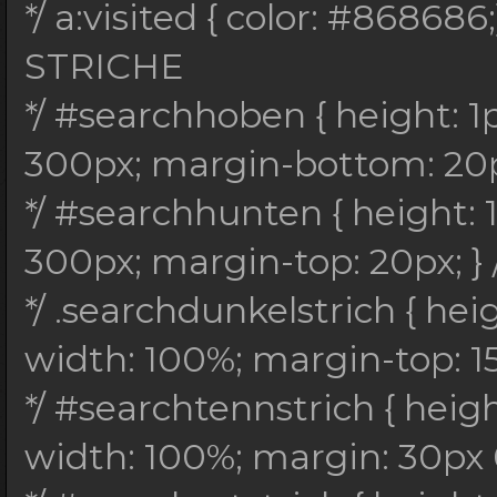
*/ a:visited { color: #868686;}
STRICHE
*/ #searchhoben { height: 
300px; margin-bottom: 20px
*/ #searchhunten { height:
300px; margin-top: 20px; } 
*/ .searchdunkelstrich { hei
width: 100%; margin-top: 15p
*/ #searchtennstrich { heig
width: 100%; margin: 30px 0