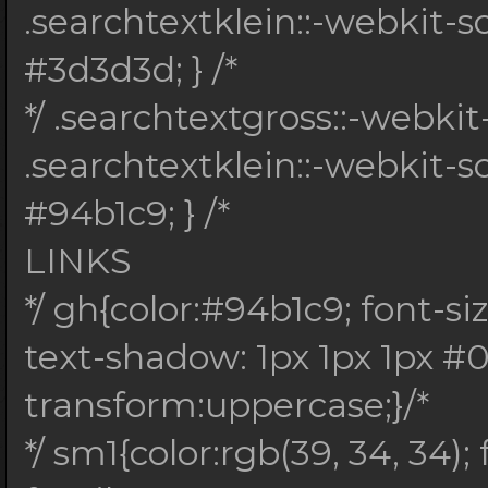
.searchtextklein::-webkit-
#3d3d3d; } /*
*/ .searchtextgross::-webkit
.searchtextklein::-webkit-s
#94b1c9; } /*
LINKS
*/ gh{color:#94b1c9; font-siz
text-shadow: 1px 1px 1px #0
transform:uppercase;}/*
*/ sm1{color:rgb(39, 34, 34); 