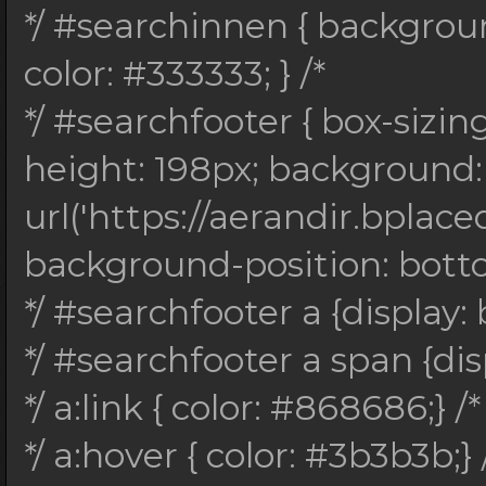
*/ #searchinnen { backgro
color: #333333; } /*
*/ #searchfooter { box-sizin
height: 198px; background:
url('https://aerandir.bplace
background-position: bottom;
*/ #searchfooter a {display: 
*/ #searchfooter a span {disp
*/ a:link { color: #868686;} /*
*/ a:hover { color: #3b3b3b;} 