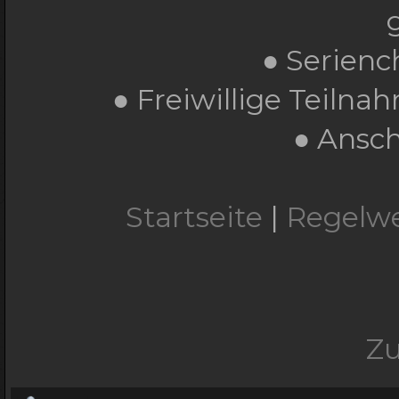
● Serienc
● Freiwillige Teiln
● Ansch
Startseite
|
Regelw
Z