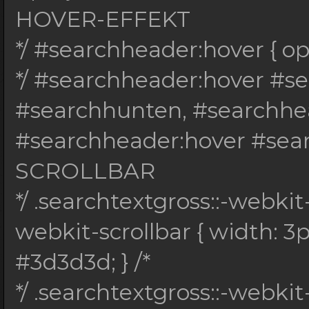
HOVER-EFFEKT
*/ #searchheader:hover { opac
*/ #searchheader:hover #s
#searchhunten, #searchhea
#searchheader:hover #search
SCROLLBAR
*/ .searchtextgross::-webkit-
webkit-scrollbar { width: 3
#3d3d3d; } /*
*/ .searchtextgross::-webki