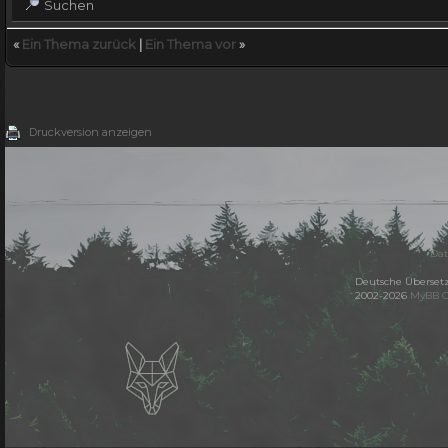
Suchen
«
Ein Thema zurück
|
Ein Thema vor
»
Druckversion anzeigen
Dat
Deutsche Überset
2002-2026
MyBB 